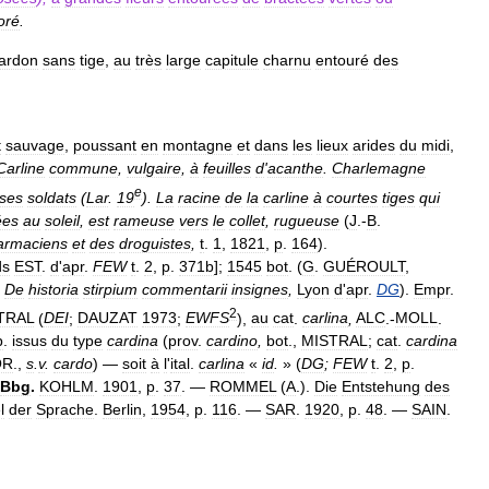
oré
.
ardon
sans
tige
,
au
très
large
capitule
charnu
entouré
des
t
sauvage
,
poussant
en
montagne
et
dans
les
lieux
arides
du
midi
,
Carline
commune
,
vulgaire
,
à
feuilles
d
'
acanthe
.
Charlemagne
e
ses
soldats
(
Lar
.
19
).
La
racine
de
la
carline
à
courtes
tiges
qui
ées
au
soleil
,
est
rameuse
vers
le
collet
,
rugueuse
(
J
.-
B
.
armaciens
et
des
droguistes
,
t
.
1
,
1821
,
p
.
164
).
ds
EST
.
d
'
apr
.
FEW
t
.
2
,
p
.
371b
];
1545
bot
. (
G
.
GUÉROULT
,
,
De
historia
stirpium
commentarii
insignes
,
Lyon
d
'
apr
.
DG
).
Empr
.
2
TRAL
(
DEI
;
DAUZAT
1973
;
EWFS
),
au
cat
.
carlina
,
ALC
.-
MOLL
.
b
.
issus
du
type
cardina
(
prov
.
cardino
,
bot
.,
MISTRAL
;
cat
.
cardina
OR
.,
s
.
v
.
cardo
) —
soit
à
l
'
ital
.
carlina
«
id
.
» (
DG
;
FEW
t
.
2
,
p
.
Bbg
.
KOHLM
.
1901
,
p
.
37
. —
ROMMEL
(
A
.).
Die
Entstehung
des
l
der
Sprache
.
Berlin
,
1954
,
p
.
116
. —
SAR
.
1920
,
p
.
48
. —
SAIN
.