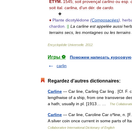
ÉTYM
.
1545
;
soit
provençal
carlino
ou
esp
.
soit
ital
.
carlina
,
d
'
un
dér
.
de
cardo
.
❖
♦
Plante
dicotylédone
(
Composacées
),
herb
chardon
.
||
La
carline
est
appelée
aussi
her
terrains
secs
,
les
montagnes
ou
les
terrains
Encyclopédie
Universelle
.
2012
.
Игры ⚽
Поможем написать курсовую
carlin
Regardez d'autres dictionnaires:
Carline
— Car line, Carling Car ling . [Cf. F. c
lengthwise of a ship, from one transverse des
a hath; usually in pl. [1913… …
The Collaborativ
Carline
— Car line, Caroline Car o*line, n. [F. 
A silver coin once current in some parts of
Collaborative International Dictionary of English