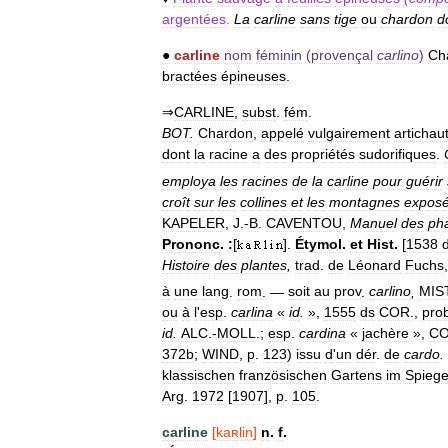
argentées
.
La
carline
sans
tige
ou
chardon
d
●
carline
nom
féminin
(
provençal
carlino
)
Ch
bractées
épineuses
.
⇒
CARLINE
,
subst
.
fém
.
BOT
.
Chardon
,
appelé
vulgairement
artichau
dont
la
racine
a
des
propriétés
sudorifiques
.
employa
les
racines
de
la
carline
pour
guérir
croît
sur
les
collines
et
les
montagnes
expos
KAPELER
,
J
.-
B
.
CAVENTOU
,
Manuel
des
ph
Prononc
.
:
[
].
Étymol
.
et
Hist
.
[
1538
Histoire
des
plantes
,
trad
.
de
Léonard
Fuchs
à
une
lang
.
rom
. —
soit
au
prov
.
carlino
,
MIS
ou
à
l
'
esp
.
carlina
«
id
.
»,
1555
ds
COR
.,
pro
id
.
ALC
.-
MOLL
.;
esp
.
cardina
«
jachère
»,
C
372b
;
WIND
,
p
.
123
)
issu
d
'
un
dér
.
de
cardo
.
klassischen
französischen
Gartens
im
Spiege
Arg
.
1972
[
1907
],
p
.
105
.
carline
[
kaʀlin
]
n
.
f
.