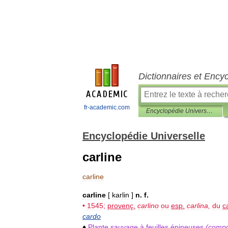
Dictionnaires et Ency
fr-academic.com
Encyclopédie Universelle
Encyclopédie Universelle
carline
carline
carline
[
karlin
]
n
.
f
.
•
1545
;
provenç
.
carlino
ou
esp
.
carlina
,
du
c
cardo
♦
Plante
sauvage
à
feuilles
épineuses
(
comp