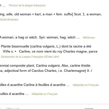
ium …
Thresor de la langue françoyse
erling, wife, old woman < karl, a man + fem. suffix] Scot. 1. a woman,
World dictionary
 b) A woman; a hag or witch. Syn: woman, hag, witch …
Wiktionary
 Plante bisannuelle (carlina vulgaris, L.) dont la racine a été
VIe s. • Carline, ce nom vient du roy Charles magne, parce
…
Dictionnaire de la Langue Française d'Émile Littré
nnial composite plant, Carlina vulgaris. Also, carline thistle.
na, adjectival form of Carolus Charles, i.e. Charlemagne} II. /
illes d acanthe Carline à feuilles d acanthe …
Wikipédia en Français
euilles d acanthe …
Wikipédia en Français