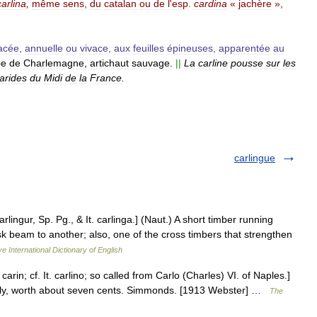
carlina
,
même
sens
,
du
catalan
ou
de
l
'
esp
.
cardina
«
jachère
»,
acée
,
annuelle
ou
vivace
,
aux
feuilles
épineuses
,
apparentée
au
be
de
Charlemagne
,
artichaut
sauvage
.
||
La
carline
pousse
sur
les
arides
du
Midi
de
la
France
.
carlingue
arlingur, Sp. Pg., & It. carlinga.] (Naut.) A short timber running
k beam to another; also, one of the cross timbers that strengthen
e International Dictionary of English
carin; cf. It. carlino; so called from Carlo (Charles) VI. of Naples.]
 Italy, worth about seven cents. Simmonds. [1913 Webster] …
The