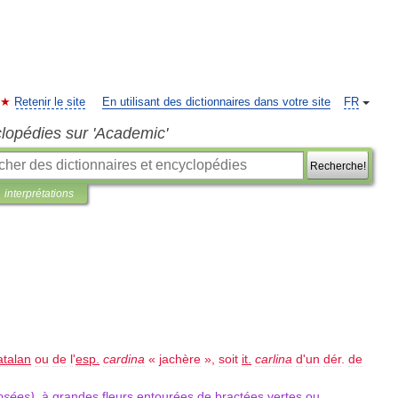
Retenir le site
En utilisant des dictionnaires dans votre site
FR
clopédies sur 'Academic'
Recherche!
interprétations
atalan
ou
de
l
'
esp
.
cardina
«
jachère
»,
soit
it
.
carlina
d
'
un
dér
.
de
osées
),
à
grandes
fleurs
entourées
de
bractées
vertes
ou