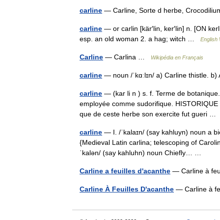
carline
— Carline, Sorte d herbe, Crocodil
carline
— or carlin [kär′lin, ker′lin] n. [ON k
esp. an old woman 2. a hag; witch …
English 
Carline
— Carlina …
Wikipédia en Français
carline
— noun /ˈkɑːlɪn/ a) Carline thistle.
carline
— (kar li n ) s. f. Terme de botanique.
employée comme sudorifique. HISTORIQUE X
que de ceste herbe son exercite fut gueri 
carline
— I. /ˈkalaɪn/ (say kahluyn) noun a bie
{Medieval Latin carlina; telescoping of Caroli
ˈkalən/ (say kahluhn) noun Chiefly… …
Carline a feuilles d'acanthe
— Carline à feu
Carline À Feuilles D'acanthe
— Carline à f